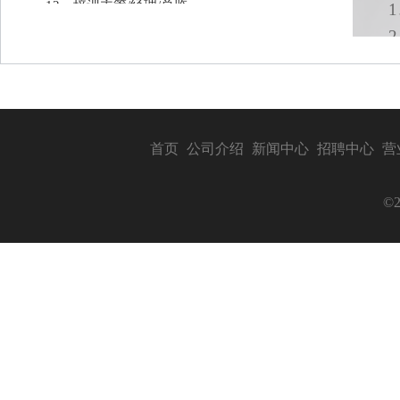
12、培训主管/经理/总监
13、税务会计/会计主管
14、客服专员/主管
15、开发营建专员/行政专员
16、文案策划
首页
公司介绍
新闻中心
招聘中心
营
17、测试主管
18、高级UI设计师
©
19、Ios开发工程师
20、公估师/查勘员
21、linux系统运维工程师