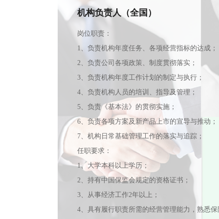
机构负责人（全国）
岗位职责：
1、负责机构年度任务、各项经营指标的达成；
2、负责公司各项政策、制度贯彻落实；
3、负责机构年度工作计划的制定与执行；
4、负责机构人员的培训、指导及管理；
5、负责《基本法》的贯彻实施；
6、负责各项方案及新产品上市的宣导与推动；
7、机构日常基础管理工作的落实与追踪；
任职要求：
1、大学本科以上学历；
2、持有中国保监会规定的资格证书；
3、从事经济工作2年以上；
4、具有履行职责所需的经营管理能力，熟悉保