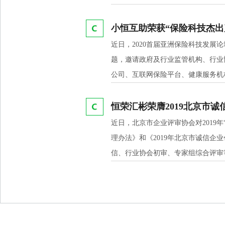
小恒互助荣获“保险科技杰出
近日，2020首届亚洲保险科技发展
题，邀请政府及行业监管机构、行业
公司、互联网保险平台、健康服务机
太区保险科技市场，保险科技赋能保
算在保险行业的运用，政策视野、保
恒荣汇彬荣膺2019北京市
近日，北京市企业评审协会对2019
理办法》和《2019年北京市诚信
信、行业协会初审、专家组综合评审
出，荣获北京市诚信创建企业证书。